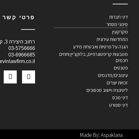
דיני חברות
פרטי קשר
סימני מסחר
מקרקעין
התחדשות עירונית
רחוב היצירה 3, קומה 10, בית שאפ, רמת-גן, ישראל 5252141
הגנה על פרטיות ואבטחת מידע
03-5756666
מטבעות קריפטוגרפיים, בלוקצ׳יין וחוזים
03-6966685
חכמים
vinlawfirm.co.il
פטנטים
עיצובים/מדגמים
זכויות יוצרים
ליטיגציה וישוב סכסוכים
דיני מכס
דיני ספורט
Made By: Aspaklaria