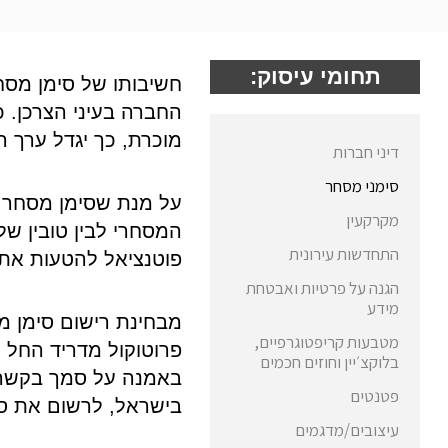
תחומי עיסוק:
חשיבותו של סימן מסח
החברה בעיני הצרכן. 
מוכרת, כך יגדל ערך 
דיני חברות
סימני מסחר
על מנת שסימן מסחר יה
מקרקעין
המסחרי לבין טובין של
התחדשות עירונית
פוטנציאל להטעות את 
הגנה על פרטיות ואבטחת
מידע
מבחינת רישום סימן 
מטבעות קריפטוגרפיים,
בלוקצ׳יין וחוזים חכמים
באמנה על סמך בקשה 
פטנטים
בישראל, לרשום את סי
עיצובים/מדגמים